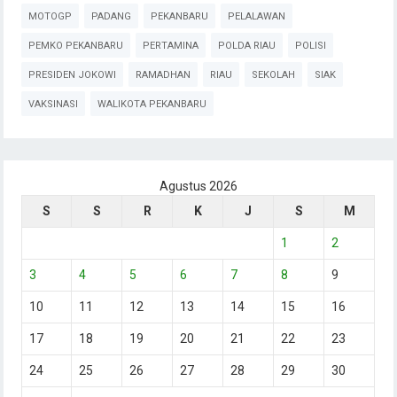
MOTOGP
PADANG
PEKANBARU
PELALAWAN
PEMKO PEKANBARU
PERTAMINA
POLDA RIAU
POLISI
PRESIDEN JOKOWI
RAMADHAN
RIAU
SEKOLAH
SIAK
VAKSINASI
WALIKOTA PEKANBARU
Agustus 2026
S
S
R
K
J
S
M
1
2
3
4
5
6
7
8
9
10
11
12
13
14
15
16
17
18
19
20
21
22
23
24
25
26
27
28
29
30