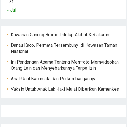
31
« Jul
Kawasan Gunung Bromo Ditutup Akibat Kebakaran
Danau Kaco, Permata Tersembunyi di Kawasan Taman
Nasional
Ini Pandangan Agama Tentang Memfoto Memvideokan
Orang Lain dan Menyebarkannya Tanpa Izin
Asal-Usul Kacamata dan Perkembangannya
Vaksin Untuk Anak Laki-laki Mulai Diberikan Kemenkes