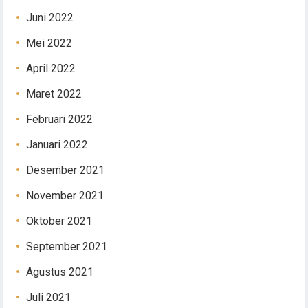
Juni 2022
Mei 2022
April 2022
Maret 2022
Februari 2022
Januari 2022
Desember 2021
November 2021
Oktober 2021
September 2021
Agustus 2021
Juli 2021