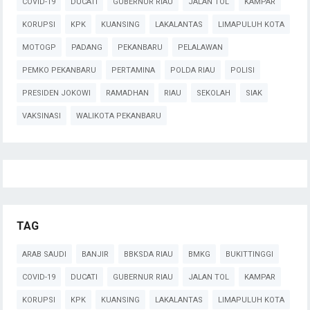
COVID-19
DUCATI
GUBERNUR RIAU
JALAN TOL
KAMPAR
KORUPSI
KPK
KUANSING
LAKALANTAS
LIMAPULUH KOTA
MOTOGP
PADANG
PEKANBARU
PELALAWAN
PEMKO PEKANBARU
PERTAMINA
POLDA RIAU
POLISI
PRESIDEN JOKOWI
RAMADHAN
RIAU
SEKOLAH
SIAK
VAKSINASI
WALIKOTA PEKANBARU
TAG
ARAB SAUDI
BANJIR
BBKSDA RIAU
BMKG
BUKITTINGGI
COVID-19
DUCATI
GUBERNUR RIAU
JALAN TOL
KAMPAR
KORUPSI
KPK
KUANSING
LAKALANTAS
LIMAPULUH KOTA