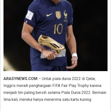
ARASYNEWS.COM
– Untuk piala dunia 2022 di Qatar,
Inggris meraih penghargaan FIFA Fair Play Trophy karena
menjadi tim paling bersih selama Piala Dunia 2022. Bermain
lima kali, mereka hanya menerima satu kartu kuning.