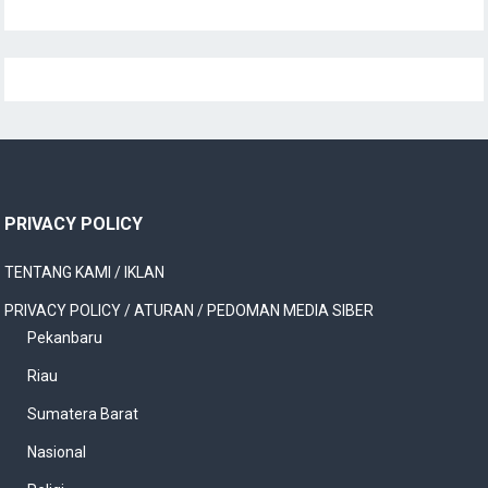
PRIVACY POLICY
TENTANG KAMI / IKLAN
PRIVACY POLICY / ATURAN / PEDOMAN MEDIA SIBER
Pekanbaru
Riau
Sumatera Barat
Nasional