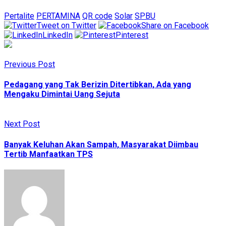
Pertalite
PERTAMINA
QR code
Solar
SPBU
Tweet on Twitter
Share on Facebook
LinkedIn
Pinterest
Previous Post
Pedagang yang Tak Berizin Ditertibkan, Ada yang
Mengaku Dimintai Uang Sejuta
Next Post
Banyak Keluhan Akan Sampah, Masyarakat Diimbau
Tertib Manfaatkan TPS