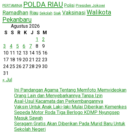
POLDA RIAU
Polisi
Presiden Jokowi
PERTAMINA
Walikota
Ramadhan
Vaksinasi
Riau
Siak
Sekolah
Pekanbaru
Agustus 2026
S
S
R
K
J
S
M
1
2
3
4
5
6
7
8
9
10
11
12
13
14
15
16
17
18
19
20
21
22
23
24
25
26
27
28
29
30
31
« Jul
Ini Pandangan Agama Tentang Memfoto Memvideokan
Orang Lain dan Menyebarkannya Tanpa Izin
Asal-Usul Kacamata dan Perkembangannya
Vaksin Untuk Anak Laki-laki Mulai Diberikan Kemenkes
Sepeda Motor Roda Tiga Berlogo KDMP Nyungsep
Masuk Sawah
Seragam Gratis Akan Diberikan Pada Murid Baru Untuk
Sekolah Negeri