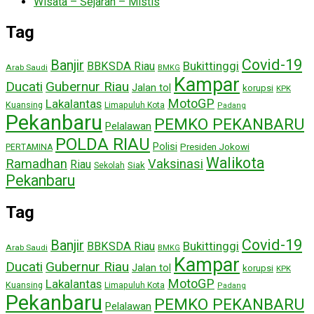
Wisata – Sejarah – Mistis
Tag
Covid-19
Banjir
Bukittinggi
BBKSDA Riau
Arab Saudi
BMKG
Kampar
Ducati
Gubernur Riau
Jalan tol
korupsi
KPK
MotoGP
Lakalantas
Kuansing
Limapuluh Kota
Padang
Pekanbaru
PEMKO PEKANBARU
Pelalawan
POLDA RIAU
Polisi
Presiden Jokowi
PERTAMINA
Walikota
Ramadhan
Vaksinasi
Riau
Siak
Sekolah
Pekanbaru
Tag
Covid-19
Banjir
Bukittinggi
BBKSDA Riau
Arab Saudi
BMKG
Kampar
Ducati
Gubernur Riau
Jalan tol
korupsi
KPK
MotoGP
Lakalantas
Kuansing
Limapuluh Kota
Padang
Pekanbaru
PEMKO PEKANBARU
Pelalawan