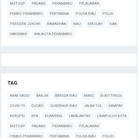
MOTOGP
PADANG
PEKANBARU
PELALAWAN
PEMKO PEKANBARU
PERTAMINA
POLDA RIAU
POLISI
PRESIDEN JOKOWI
RAMADHAN
RIAU
SEKOLAH
SIAK
VAKSINASI
WALIKOTA PEKANBARU
TAG
ARAB SAUDI
BANJIR
BBKSDA RIAU
BMKG
BUKITTINGGI
COVID-19
DUCATI
GUBERNUR RIAU
JALAN TOL
KAMPAR
KORUPSI
KPK
KUANSING
LAKALANTAS
LIMAPULUH KOTA
MOTOGP
PADANG
PEKANBARU
PELALAWAN
PEMKO PEKANBARU
PERTAMINA
POLDA RIAU
POLISI