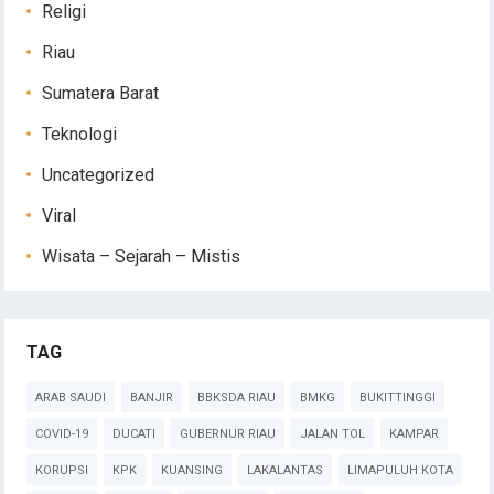
Religi
Riau
Sumatera Barat
Teknologi
Uncategorized
Viral
Wisata – Sejarah – Mistis
TAG
ARAB SAUDI
BANJIR
BBKSDA RIAU
BMKG
BUKITTINGGI
COVID-19
DUCATI
GUBERNUR RIAU
JALAN TOL
KAMPAR
KORUPSI
KPK
KUANSING
LAKALANTAS
LIMAPULUH KOTA