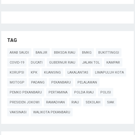
TAG
ARAB SAUDI
BANJIR
BBKSDA RIAU
BMKG
BUKITTINGGI
COVID-19
DUCATI
GUBERNUR RIAU
JALAN TOL
KAMPAR
KORUPSI
KPK
KUANSING
LAKALANTAS
LIMAPULUH KOTA
MOTOGP
PADANG
PEKANBARU
PELALAWAN
PEMKO PEKANBARU
PERTAMINA
POLDA RIAU
POLISI
PRESIDEN JOKOWI
RAMADHAN
RIAU
SEKOLAH
SIAK
VAKSINASI
WALIKOTA PEKANBARU