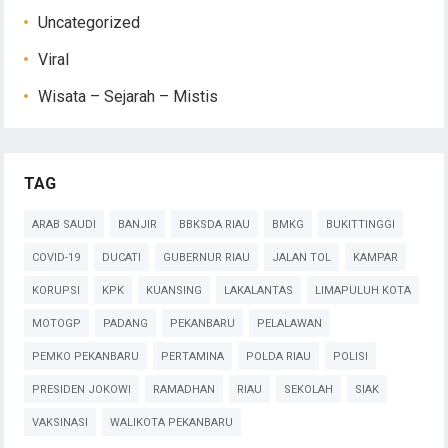
Uncategorized
Viral
Wisata – Sejarah – Mistis
TAG
ARAB SAUDI
BANJIR
BBKSDA RIAU
BMKG
BUKITTINGGI
COVID-19
DUCATI
GUBERNUR RIAU
JALAN TOL
KAMPAR
KORUPSI
KPK
KUANSING
LAKALANTAS
LIMAPULUH KOTA
MOTOGP
PADANG
PEKANBARU
PELALAWAN
PEMKO PEKANBARU
PERTAMINA
POLDA RIAU
POLISI
PRESIDEN JOKOWI
RAMADHAN
RIAU
SEKOLAH
SIAK
VAKSINASI
WALIKOTA PEKANBARU