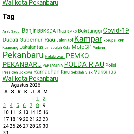
Walikota Pekanbaru
Tag
Covid-19
Banjir
Bukittinggi
BBKSDA Riau
Arab Saudi
BMKG
Kampar
Ducati
Gubernur Riau
Jalan tol
korupsi
KPK
MotoGP
Lakalantas
Kuansing
Limapuluh Kota
Padang
Pekanbaru
PEMKO
Pelalawan
POLDA RIAU
PEKANBARU
Polisi
PERTAMINA
Ramadhan
Vaksinasi
Riau
Presiden Jokowi
Siak
Sekolah
Walikota Pekanbaru
Agustus 2026
S
S
R
K
J
S
M
1
2
3
4
5
6
7
8
9
10
11
12
13
14
15
16
17
18
19
20
21
22
23
24
25
26
27
28
29
30
31