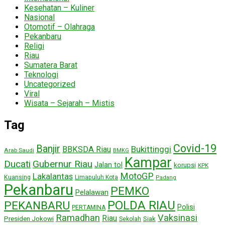
Kesehatan – Kuliner
Nasional
Otomotif – Olahraga
Pekanbaru
Religi
Riau
Sumatera Barat
Teknologi
Uncategorized
Viral
Wisata – Sejarah – Mistis
Tag
Covid-19
Banjir
Bukittinggi
BBKSDA Riau
Arab Saudi
BMKG
Kampar
Ducati
Gubernur Riau
Jalan tol
korupsi
KPK
MotoGP
Lakalantas
Kuansing
Limapuluh Kota
Padang
Pekanbaru
PEMKO
Pelalawan
POLDA RIAU
PEKANBARU
Polisi
PERTAMINA
Ramadhan
Vaksinasi
Riau
Presiden Jokowi
Siak
Sekolah