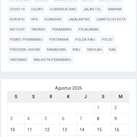
COVID-19
DUCATI
GUBERNUR RIAU
JALAN TOL
KAMPAR
KORUPSI
KPK
KUANSING
LAKALANTAS
LIMAPULUH KOTA
MOTOGP
PADANG
PEKANBARU
PELALAWAN
PEMKO PEKANBARU
PERTAMINA
POLDA RIAU
POLISI
PRESIDEN JOKOWI
RAMADHAN
RIAU
SEKOLAH
SIAK
VAKSINASI
WALIKOTA PEKANBARU
Agustus 2026
S
S
R
K
J
S
M
1
2
3
4
5
6
7
8
9
10
11
12
13
14
15
16