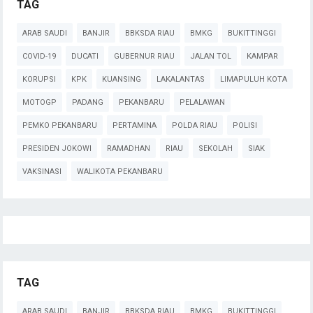
TAG
ARAB SAUDI
BANJIR
BBKSDA RIAU
BMKG
BUKITTINGGI
COVID-19
DUCATI
GUBERNUR RIAU
JALAN TOL
KAMPAR
KORUPSI
KPK
KUANSING
LAKALANTAS
LIMAPULUH KOTA
MOTOGP
PADANG
PEKANBARU
PELALAWAN
PEMKO PEKANBARU
PERTAMINA
POLDA RIAU
POLISI
PRESIDEN JOKOWI
RAMADHAN
RIAU
SEKOLAH
SIAK
VAKSINASI
WALIKOTA PEKANBARU
TAG
ARAB SAUDI
BANJIR
BBKSDA RIAU
BMKG
BUKITTINGGI