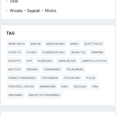
Viral
Wisata – Sejarah – Mistis
TAG
ARAB SAUDI
BANJIR
BBKSDA RIAU
BMKG
BUKITTINGGI
COVID-19
DUCATI
GUBERNUR RIAU
JALAN TOL
KAMPAR
KORUPSI
KPK
KUANSING
LAKALANTAS
LIMAPULUH KOTA
MOTOGP
PADANG
PEKANBARU
PELALAWAN
PEMKO PEKANBARU
PERTAMINA
POLDA RIAU
POLISI
PRESIDEN JOKOWI
RAMADHAN
RIAU
SEKOLAH
SIAK
VAKSINASI
WALIKOTA PEKANBARU