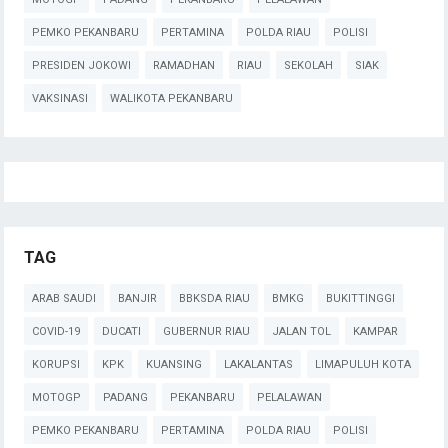
PEMKO PEKANBARU
PERTAMINA
POLDA RIAU
POLISI
PRESIDEN JOKOWI
RAMADHAN
RIAU
SEKOLAH
SIAK
VAKSINASI
WALIKOTA PEKANBARU
TAG
ARAB SAUDI
BANJIR
BBKSDA RIAU
BMKG
BUKITTINGGI
COVID-19
DUCATI
GUBERNUR RIAU
JALAN TOL
KAMPAR
KORUPSI
KPK
KUANSING
LAKALANTAS
LIMAPULUH KOTA
MOTOGP
PADANG
PEKANBARU
PELALAWAN
PEMKO PEKANBARU
PERTAMINA
POLDA RIAU
POLISI