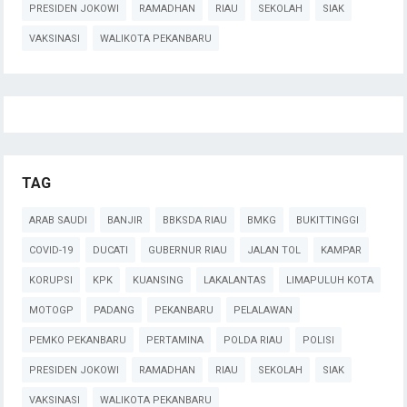
PRESIDEN JOKOWI
RAMADHAN
RIAU
SEKOLAH
SIAK
VAKSINASI
WALIKOTA PEKANBARU
TAG
ARAB SAUDI
BANJIR
BBKSDA RIAU
BMKG
BUKITTINGGI
COVID-19
DUCATI
GUBERNUR RIAU
JALAN TOL
KAMPAR
KORUPSI
KPK
KUANSING
LAKALANTAS
LIMAPULUH KOTA
MOTOGP
PADANG
PEKANBARU
PELALAWAN
PEMKO PEKANBARU
PERTAMINA
POLDA RIAU
POLISI
PRESIDEN JOKOWI
RAMADHAN
RIAU
SEKOLAH
SIAK
VAKSINASI
WALIKOTA PEKANBARU