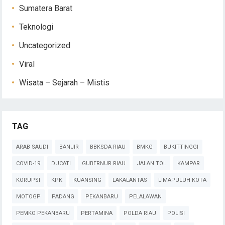
Sumatera Barat
Teknologi
Uncategorized
Viral
Wisata – Sejarah – Mistis
TAG
ARAB SAUDI
BANJIR
BBKSDA RIAU
BMKG
BUKITTINGGI
COVID-19
DUCATI
GUBERNUR RIAU
JALAN TOL
KAMPAR
KORUPSI
KPK
KUANSING
LAKALANTAS
LIMAPULUH KOTA
MOTOGP
PADANG
PEKANBARU
PELALAWAN
PEMKO PEKANBARU
PERTAMINA
POLDA RIAU
POLISI