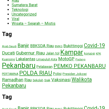
Riau
Sumatera Barat
Teknologi
Uncategorized
Viral
Wisata – Sejarah – Mistis
Tag
Covid-19
Banjir
Bukittinggi
BBKSDA Riau
Arab Saudi
BMKG
Kampar
Ducati
Gubernur Riau
Jalan tol
korupsi
KPK
MotoGP
Lakalantas
Kuansing
Limapuluh Kota
Padang
Pekanbaru
PEMKO PEKANBARU
Pelalawan
POLDA RIAU
Polisi
Presiden Jokowi
PERTAMINA
Walikota
Ramadhan
Vaksinasi
Riau
Siak
Sekolah
Pekanbaru
Tag
Covid-19
Banjir
Bukittinggi
BBKSDA Riau
Arab Saudi