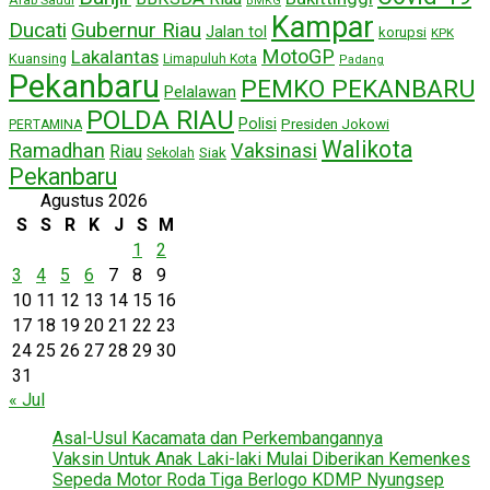
BMKG
Kampar
Ducati
Gubernur Riau
Jalan tol
korupsi
KPK
MotoGP
Lakalantas
Kuansing
Limapuluh Kota
Padang
Pekanbaru
PEMKO PEKANBARU
Pelalawan
POLDA RIAU
Polisi
Presiden Jokowi
PERTAMINA
Walikota
Ramadhan
Vaksinasi
Riau
Siak
Sekolah
Pekanbaru
Agustus 2026
S
S
R
K
J
S
M
1
2
3
4
5
6
7
8
9
10
11
12
13
14
15
16
17
18
19
20
21
22
23
24
25
26
27
28
29
30
31
« Jul
Asal-Usul Kacamata dan Perkembangannya
Vaksin Untuk Anak Laki-laki Mulai Diberikan Kemenkes
Sepeda Motor Roda Tiga Berlogo KDMP Nyungsep