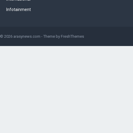
Infotainment
© 2026
arasynews.com
- Theme by
FreshThemes