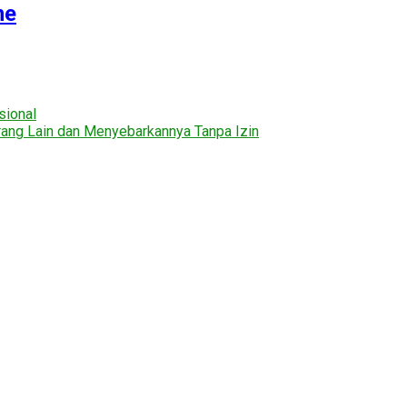
ne
sional
ng Lain dan Menyebarkannya Tanpa Izin