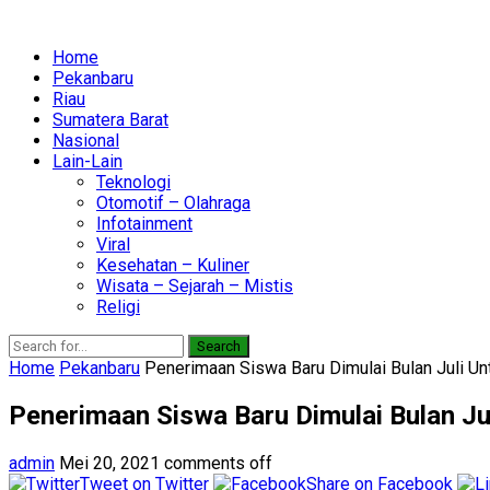
Home
Pekanbaru
Riau
Sumatera Barat
Nasional
Lain-Lain
Teknologi
Otomotif – Olahraga
Infotainment
Viral
Kesehatan – Kuliner
Wisata – Sejarah – Mistis
Religi
Search
Home
Pekanbaru
Penerimaan Siswa Baru Dimulai Bulan Juli U
Penerimaan Siswa Baru Dimulai Bulan J
admin
Mei 20, 2021
comments off
Tweet on Twitter
Share on Facebook