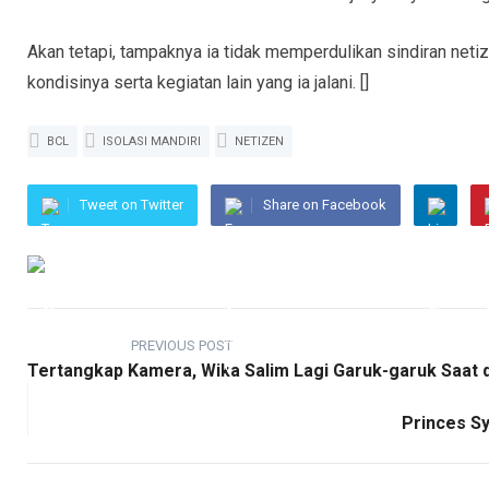
Akan tetapi, tampaknya ia tidak memperdulikan sindiran neti
kondisinya serta kegiatan lain yang ia jalani. []
BCL
ISOLASI MANDIRI
NETIZEN
Tweet on Twitter
Share on Facebook
PREVIOUS POST
Tertangkap Kamera, Wika Salim Lagi Garuk-garuk Saat 
Princes Sy