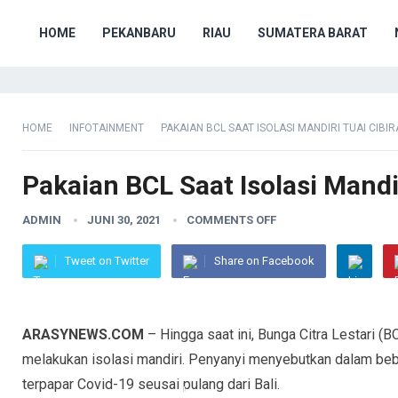
HOME
PEKANBARU
RIAU
SUMATERA BARAT
HOME
INFOTAINMENT
PAKAIAN BCL SAAT ISOLASI MANDIRI TUAI CIBI
Pakaian BCL Saat Isolasi Mandi
ADMIN
JUNI 30, 2021
COMMENTS OFF
Tweet on Twitter
Share on Facebook
ARASYNEWS.COM
– Hingga saat ini, Bunga Citra Lestari 
melakukan isolasi mandiri. Penyanyi menyebutkan dalam beber
terpapar Covid-19 seusai pulang dari Bali.