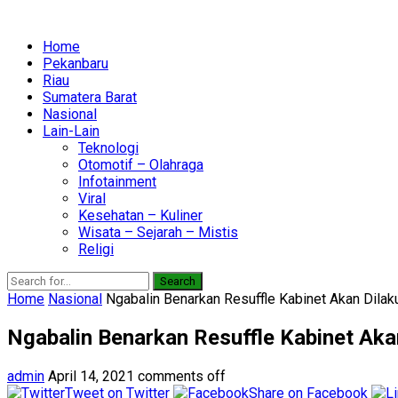
Home
Pekanbaru
Riau
Sumatera Barat
Nasional
Lain-Lain
Teknologi
Otomotif – Olahraga
Infotainment
Viral
Kesehatan – Kuliner
Wisata – Sejarah – Mistis
Religi
Search
Home
Nasional
Ngabalin Benarkan Resuffle Kabinet Akan Dila
Ngabalin Benarkan Resuffle Kabinet Ak
admin
April 14, 2021
comments off
Tweet on Twitter
Share on Facebook