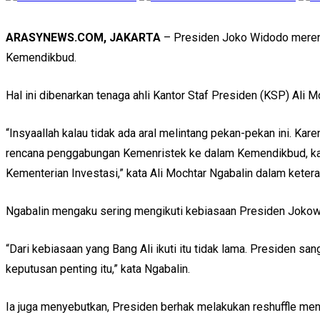
ARASYNEWS.COM, JAKARTA
– Presiden Joko Widodo merenca
Kemendikbud.
Hal ini dibenarkan tenaga ahli Kantor Staf Presiden (KSP) Ali M
“Insyaallah kalau tidak ada aral melintang pekan-pekan ini. Kar
rencana penggabungan Kemenristek ke dalam Kemendikbud, kar
Kementerian Investasi,” kata Ali Mochtar Ngabalin dalam kete
Ngabalin mengaku sering mengikuti kebiasaan Presiden Jokowi ter
“Dari kebiasaan yang Bang Ali ikuti itu tidak lama. Presiden s
keputusan penting itu,” kata Ngabalin.
Ia juga menyebutkan, Presiden berhak melakukan reshuffle men