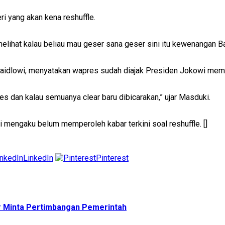
 yang akan kena reshuffle.
melihat kalau beliau mau geser sana geser sini itu kewenangan B
 Baidlowi, menyatakan wapres sudah diajak Presiden Jokowi memb
es dan kalau semuanya clear baru dibicarakan,” ujar Masduki.
ki mengaku belum memperoleh kabar terkini soal reshuffle. []
LinkedIn
Pinterest
Air Minta Pertimbangan Pemerintah