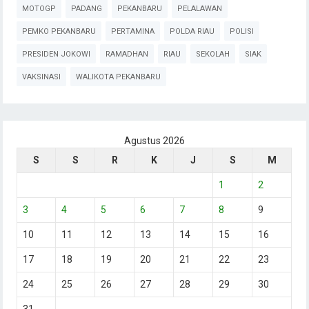
MOTOGP
PADANG
PEKANBARU
PELALAWAN
PEMKO PEKANBARU
PERTAMINA
POLDA RIAU
POLISI
PRESIDEN JOKOWI
RAMADHAN
RIAU
SEKOLAH
SIAK
VAKSINASI
WALIKOTA PEKANBARU
Agustus 2026
S
S
R
K
J
S
M
1
2
3
4
5
6
7
8
9
10
11
12
13
14
15
16
17
18
19
20
21
22
23
24
25
26
27
28
29
30
31