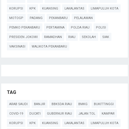
KORUPSI
KPK
KUANSING
LAKALANTAS
LIMAPULUH KOTA
MOTOGP
PADANG
PEKANBARU
PELALAWAN
PEMKO PEKANBARU
PERTAMINA
POLDA RIAU
POLISI
PRESIDEN JOKOWI
RAMADHAN
RIAU
SEKOLAH
SIAK
VAKSINASI
WALIKOTA PEKANBARU
TAG
ARAB SAUDI
BANJIR
BBKSDA RIAU
BMKG
BUKITTINGGI
COVID-19
DUCATI
GUBERNUR RIAU
JALAN TOL
KAMPAR
KORUPSI
KPK
KUANSING
LAKALANTAS
LIMAPULUH KOTA