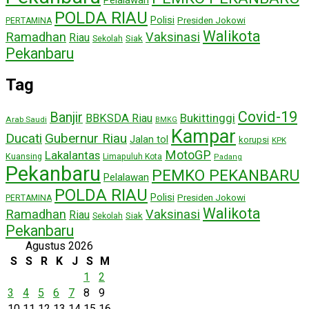
POLDA RIAU
Polisi
Presiden Jokowi
PERTAMINA
Walikota
Ramadhan
Vaksinasi
Riau
Siak
Sekolah
Pekanbaru
Tag
Covid-19
Banjir
Bukittinggi
BBKSDA Riau
Arab Saudi
BMKG
Kampar
Ducati
Gubernur Riau
Jalan tol
korupsi
KPK
MotoGP
Lakalantas
Kuansing
Limapuluh Kota
Padang
Pekanbaru
PEMKO PEKANBARU
Pelalawan
POLDA RIAU
Polisi
Presiden Jokowi
PERTAMINA
Walikota
Ramadhan
Vaksinasi
Riau
Siak
Sekolah
Pekanbaru
Agustus 2026
S
S
R
K
J
S
M
1
2
3
4
5
6
7
8
9
10
11
12
13
14
15
16