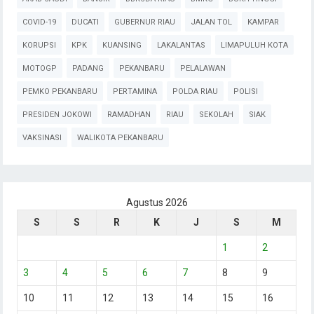
COVID-19
DUCATI
GUBERNUR RIAU
JALAN TOL
KAMPAR
KORUPSI
KPK
KUANSING
LAKALANTAS
LIMAPULUH KOTA
MOTOGP
PADANG
PEKANBARU
PELALAWAN
PEMKO PEKANBARU
PERTAMINA
POLDA RIAU
POLISI
PRESIDEN JOKOWI
RAMADHAN
RIAU
SEKOLAH
SIAK
VAKSINASI
WALIKOTA PEKANBARU
Agustus 2026
S
S
R
K
J
S
M
1
2
3
4
5
6
7
8
9
10
11
12
13
14
15
16