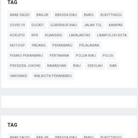
TAG
ARAB SAUDI
BANJIR
BBKSDA RIAU
BMKG
BUKITTINGGI
COVID-19
DUCATI
GUBERNUR RIAU
JALAN TOL
KAMPAR
KORUPSI
KPK
KUANSING
LAKALANTAS
LIMAPULUH KOTA
MOTOGP
PADANG
PEKANBARU
PELALAWAN
PEMKO PEKANBARU
PERTAMINA
POLDA RIAU
POLISI
PRESIDEN JOKOWI
RAMADHAN
RIAU
SEKOLAH
SIAK
VAKSINASI
WALIKOTA PEKANBARU
TAG
ARAB SAUDI
BANJIR
BBKSDA RIAU
BMKG
BUKITTINGGI