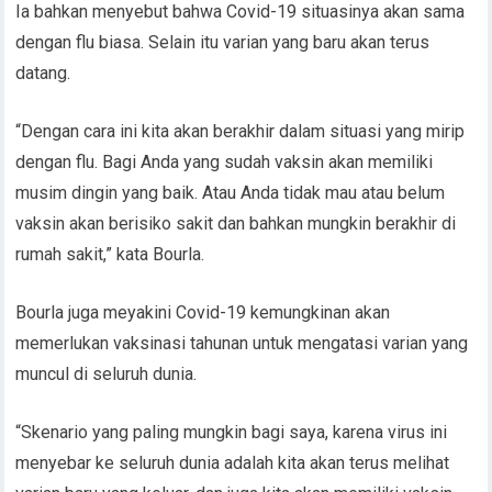
Ia bahkan menyebut bahwa Covid-19 situasinya akan sama
dengan flu biasa. Selain itu varian yang baru akan terus
datang.
“Dengan cara ini kita akan berakhir dalam situasi yang mirip
dengan flu. Bagi Anda yang sudah vaksin akan memiliki
musim dingin yang baik. Atau Anda tidak mau atau belum
vaksin akan berisiko sakit dan bahkan mungkin berakhir di
rumah sakit,” kata Bourla.
Bourla juga meyakini Covid-19 kemungkinan akan
memerlukan vaksinasi tahunan untuk mengatasi varian yang
muncul di seluruh dunia.
“Skenario yang paling mungkin bagi saya, karena virus ini
menyebar ke seluruh dunia adalah kita akan terus melihat