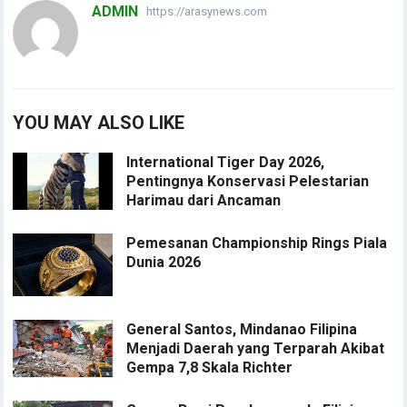
ADMIN
https://arasynews.com
YOU MAY ALSO LIKE
International Tiger Day 2026,
Pentingnya Konservasi Pelestarian
Harimau dari Ancaman
Pemesanan Championship Rings Piala
Dunia 2026
General Santos, Mindanao Filipina
Menjadi Daerah yang Terparah Akibat
Gempa 7,8 Skala Richter