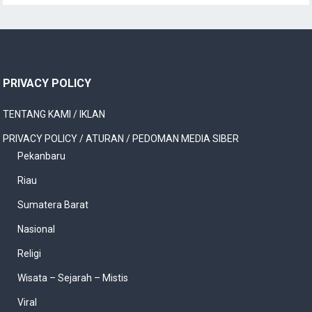
PRIVACY POLICY
TENTANG KAMI / IKLAN
PRIVACY POLICY / ATURAN / PEDOMAN MEDIA SIBER
Pekanbaru
Riau
Sumatera Barat
Nasional
Religi
Wisata – Sejarah – Mistis
Viral