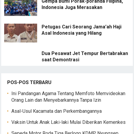
Gempa Bumi Porak-poranda Filipina,
Indonesia Juga Merasakan
Petugas Cari Seorang Jama’ah Haji
Asal Indonesia yang Hilang
Dua Pesawat Jet Tempur Bertabrakan
saat Demontrasi
POS-POS TERBARU
Ini Pandangan Agama Tentang Memfoto Memvideokan
Orang Lain dan Menyebarkannya Tanpa Izin
Asal-Usul Kacamata dan Perkembangannya
Vaksin Untuk Anak Laki-laki Mulai Diberikan Kemenkes
Sepeda Motor Roda Tiga Berlogo KDMP Nyungsep