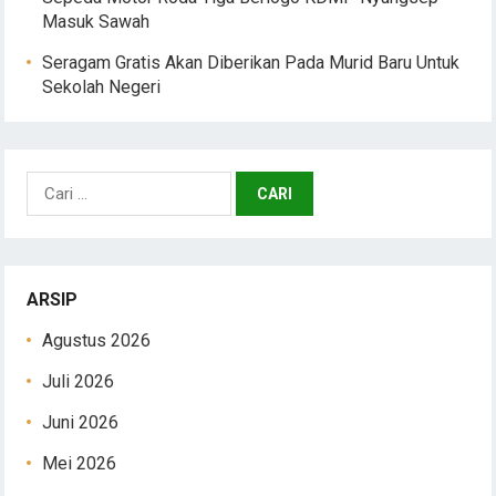
Masuk Sawah
Seragam Gratis Akan Diberikan Pada Murid Baru Untuk
Sekolah Negeri
Cari
untuk:
ARSIP
Agustus 2026
Juli 2026
Juni 2026
Mei 2026