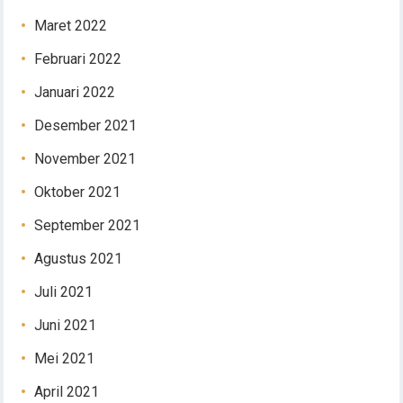
Maret 2022
Februari 2022
Januari 2022
Desember 2021
November 2021
Oktober 2021
September 2021
Agustus 2021
Juli 2021
Juni 2021
Mei 2021
April 2021