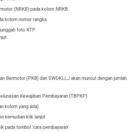
rmotor (NRKB) pada kolom NRKB
ada kolom nomor rangka
gunggah foto KTP
jut.
aan Bermotor (PKB) dan SWDKLLJ akan muncul dengan jumlah
 Pelunasan Kewajiban Pembayaran (TBPKP)
an kolom yang ada)
n kemudian klik lanjut
lik pada tombol ‘cara pembayaran’.