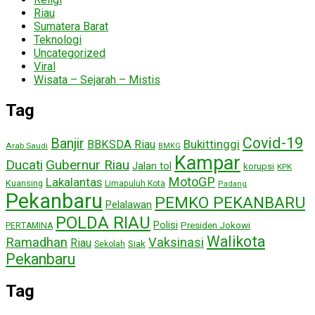
Riau
Sumatera Barat
Teknologi
Uncategorized
Viral
Wisata – Sejarah – Mistis
Tag
Covid-19
Banjir
Bukittinggi
BBKSDA Riau
Arab Saudi
BMKG
Kampar
Ducati
Gubernur Riau
Jalan tol
korupsi
KPK
MotoGP
Lakalantas
Kuansing
Limapuluh Kota
Padang
Pekanbaru
PEMKO PEKANBARU
Pelalawan
POLDA RIAU
Polisi
Presiden Jokowi
PERTAMINA
Walikota
Ramadhan
Vaksinasi
Riau
Siak
Sekolah
Pekanbaru
Tag