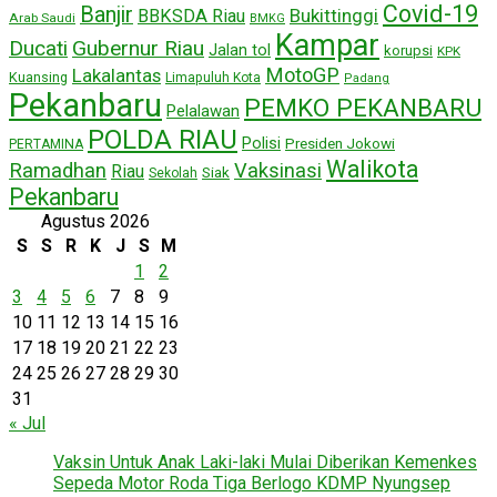
Covid-19
Banjir
Bukittinggi
BBKSDA Riau
Arab Saudi
BMKG
Kampar
Ducati
Gubernur Riau
Jalan tol
korupsi
KPK
MotoGP
Lakalantas
Kuansing
Limapuluh Kota
Padang
Pekanbaru
PEMKO PEKANBARU
Pelalawan
POLDA RIAU
Polisi
Presiden Jokowi
PERTAMINA
Walikota
Ramadhan
Vaksinasi
Riau
Siak
Sekolah
Pekanbaru
Agustus 2026
S
S
R
K
J
S
M
1
2
3
4
5
6
7
8
9
10
11
12
13
14
15
16
17
18
19
20
21
22
23
24
25
26
27
28
29
30
31
« Jul
Vaksin Untuk Anak Laki-laki Mulai Diberikan Kemenkes
Sepeda Motor Roda Tiga Berlogo KDMP Nyungsep