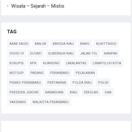
Wisata – Sejarah – Mistis
TAG
ARAB SAUDI
BANJIR
BBKSDA RIAU
BMKG
BUKITTINGGI
COVID-19
DUCATI
GUBERNUR RIAU
JALAN TOL
KAMPAR
KORUPSI
KPK
KUANSING
LAKALANTAS
LIMAPULUH KOTA
MOTOGP
PADANG
PEKANBARU
PELALAWAN
PEMKO PEKANBARU
PERTAMINA
POLDA RIAU
POLISI
PRESIDEN JOKOWI
RAMADHAN
RIAU
SEKOLAH
SIAK
VAKSINASI
WALIKOTA PEKANBARU