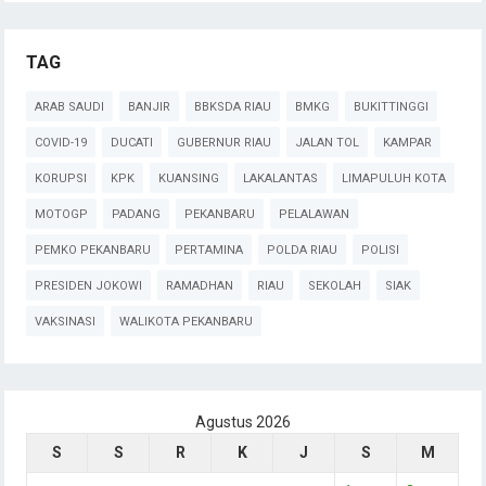
TAG
ARAB SAUDI
BANJIR
BBKSDA RIAU
BMKG
BUKITTINGGI
COVID-19
DUCATI
GUBERNUR RIAU
JALAN TOL
KAMPAR
KORUPSI
KPK
KUANSING
LAKALANTAS
LIMAPULUH KOTA
MOTOGP
PADANG
PEKANBARU
PELALAWAN
PEMKO PEKANBARU
PERTAMINA
POLDA RIAU
POLISI
PRESIDEN JOKOWI
RAMADHAN
RIAU
SEKOLAH
SIAK
VAKSINASI
WALIKOTA PEKANBARU
Agustus 2026
S
S
R
K
J
S
M