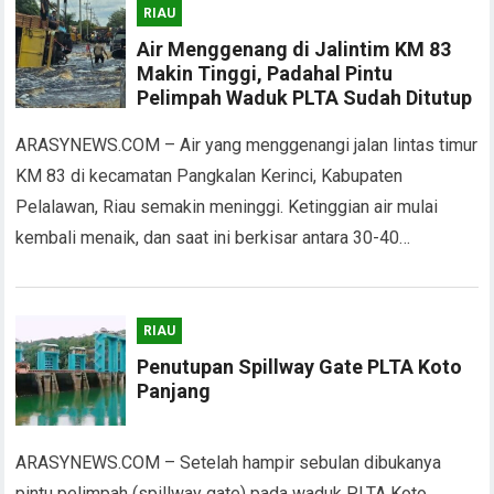
RIAU
Air Menggenang di Jalintim KM 83
Makin Tinggi, Padahal Pintu
Pelimpah Waduk PLTA Sudah Ditutup
ARASYNEWS.COM – Air yang menggenangi jalan lintas timur
KM 83 di kecamatan Pangkalan Kerinci, Kabupaten
Pelalawan, Riau semakin meninggi. Ketinggian air mulai
kembali menaik, dan saat ini berkisar antara 30-40…
RIAU
Penutupan Spillway Gate PLTA Koto
Panjang
ARASYNEWS.COM – Setelah hampir sebulan dibukanya
pintu pelimpah (spillway gate) pada waduk PLTA Koto