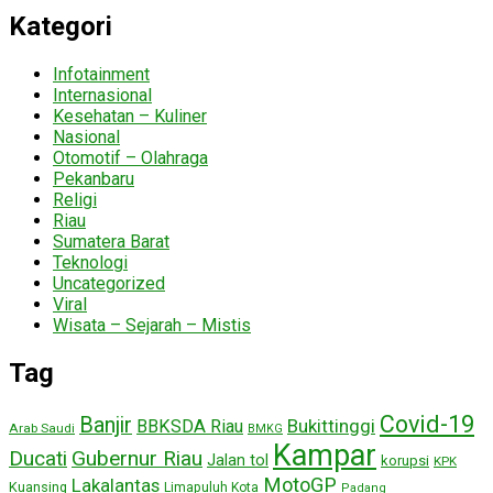
Kategori
Infotainment
Internasional
Kesehatan – Kuliner
Nasional
Otomotif – Olahraga
Pekanbaru
Religi
Riau
Sumatera Barat
Teknologi
Uncategorized
Viral
Wisata – Sejarah – Mistis
Tag
Covid-19
Banjir
Bukittinggi
BBKSDA Riau
Arab Saudi
BMKG
Kampar
Ducati
Gubernur Riau
Jalan tol
korupsi
KPK
MotoGP
Lakalantas
Kuansing
Limapuluh Kota
Padang