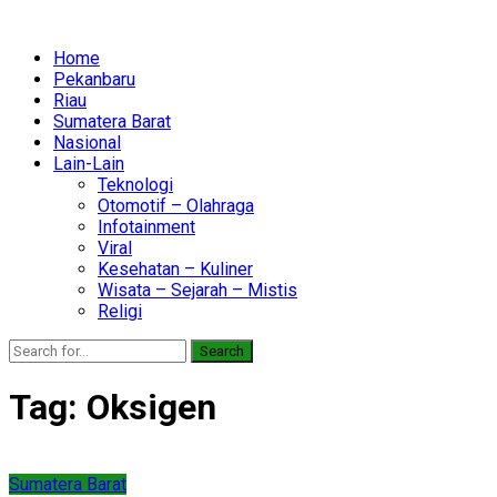
Home
Pekanbaru
Riau
Sumatera Barat
Nasional
Lain-Lain
Teknologi
Otomotif – Olahraga
Infotainment
Viral
Kesehatan – Kuliner
Wisata – Sejarah – Mistis
Religi
Search
Tag:
Oksigen
Sumatera Barat