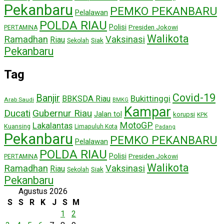
Pekanbaru
PEMKO PEKANBARU
Pelalawan
POLDA RIAU
Polisi
Presiden Jokowi
PERTAMINA
Walikota
Ramadhan
Vaksinasi
Riau
Siak
Sekolah
Pekanbaru
Tag
Covid-19
Banjir
Bukittinggi
BBKSDA Riau
Arab Saudi
BMKG
Kampar
Ducati
Gubernur Riau
Jalan tol
korupsi
KPK
MotoGP
Lakalantas
Kuansing
Limapuluh Kota
Padang
Pekanbaru
PEMKO PEKANBARU
Pelalawan
POLDA RIAU
Polisi
Presiden Jokowi
PERTAMINA
Walikota
Ramadhan
Vaksinasi
Riau
Siak
Sekolah
Pekanbaru
Agustus 2026
S
S
R
K
J
S
M
1
2