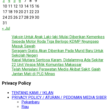
3
4
5
6
7
8
9
10
11
12
13
14
15
16
17
18
19
20
21
22
23
24
25
26
27
28
29
30
31
« Jul
Vaksin Untuk Anak Laki-laki Mulai Diberikan Kemenkes
Sepeda Motor Roda Tiga Berlogo KDMP Nyungsep
Masuk Sawah
Seragam Gratis Akan Diberikan Pada Murid Baru Untuk
Sekolah Negeri
Kapal Mutiara Sentosa Karam, Didalamnya Ada Sekitar
22 Unit Vespa Milik Komunitas Makassar
Telah Menjalani Perawatan Medis Akibat Sakit, Gajah
Jantan Mati di PLG Minas
Privacy Policy
TENTANG KAMI / IKLAN
PRIVACY POLICY / ATURAN / PEDOMAN MEDIA SIBER
Pekanbaru
Riau