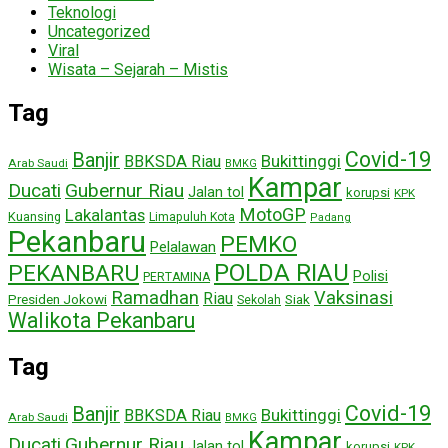
Teknologi
Uncategorized
Viral
Wisata – Sejarah – Mistis
Tag
Covid-19
Banjir
Bukittinggi
BBKSDA Riau
Arab Saudi
BMKG
Kampar
Ducati
Gubernur Riau
Jalan tol
korupsi
KPK
MotoGP
Lakalantas
Kuansing
Limapuluh Kota
Padang
Pekanbaru
PEMKO
Pelalawan
POLDA RIAU
PEKANBARU
Polisi
PERTAMINA
Ramadhan
Vaksinasi
Riau
Presiden Jokowi
Siak
Sekolah
Walikota Pekanbaru
Tag
Covid-19
Banjir
Bukittinggi
BBKSDA Riau
Arab Saudi
BMKG
Kampar
Ducati
Gubernur Riau
Jalan tol
korupsi
KPK