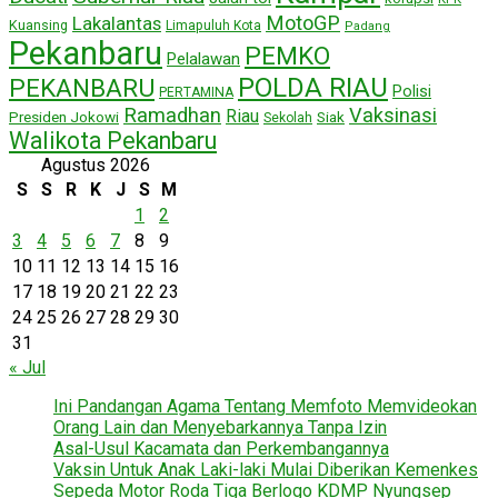
MotoGP
Lakalantas
Kuansing
Limapuluh Kota
Padang
Pekanbaru
PEMKO
Pelalawan
POLDA RIAU
PEKANBARU
Polisi
PERTAMINA
Ramadhan
Vaksinasi
Riau
Presiden Jokowi
Siak
Sekolah
Walikota Pekanbaru
Agustus 2026
S
S
R
K
J
S
M
1
2
3
4
5
6
7
8
9
10
11
12
13
14
15
16
17
18
19
20
21
22
23
24
25
26
27
28
29
30
31
« Jul
Ini Pandangan Agama Tentang Memfoto Memvideokan
Orang Lain dan Menyebarkannya Tanpa Izin
Asal-Usul Kacamata dan Perkembangannya
Vaksin Untuk Anak Laki-laki Mulai Diberikan Kemenkes
Sepeda Motor Roda Tiga Berlogo KDMP Nyungsep