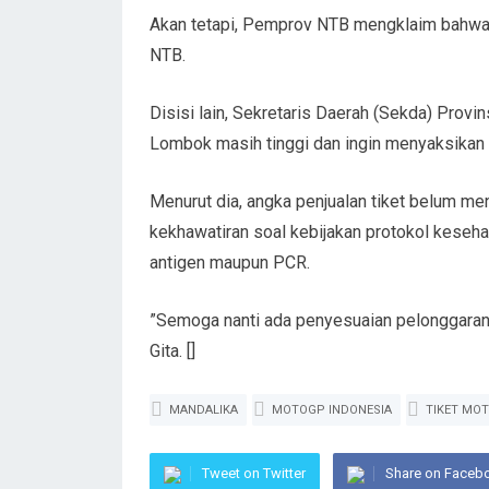
Akan tetapi, Pemprov NTB mengklaim bahwa t
NTB.
Disisi lain, Sekretaris Daerah (Sekda) Provi
Lombok masih tinggi dan ingin menyaksikan 
Menurut dia, angka penjualan tiket belum me
kekhawatiran soal kebijakan protokol keseha
antigen maupun PCR.
”Semoga nanti ada penyesuaian pelonggaran 
Gita. []
MANDALIKA
MOTOGP INDONESIA
TIKET MO
Tweet on Twitter
Share on Faceb