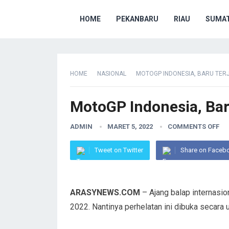
HOME
PEKANBARU
RIAU
SUMAT
HOME
NASIONAL
MOTOGP INDONESIA, BARU TERJ
MotoGP Indonesia, Baru
ADMIN
MARET 5, 2022
COMMENTS OFF
Tweet on Twitter
Share on Faceb
ARASYNEWS.COM
– Ajang balap internasi
2022. Nantinya perhelatan ini dibuka secar