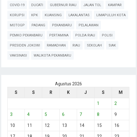
COVID-19
DUCATI
GUBERNUR RIAU
JALAN TOL
KAMPAR
KORUPSI
KPK
KUANSING
LAKALANTAS
LIMAPULUH KOTA
MOTOGP
PADANG
PEKANBARU
PELALAWAN
PEMKO PEKANBARU
PERTAMINA
POLDA RIAU
POLISI
PRESIDEN JOKOWI
RAMADHAN
RIAU
SEKOLAH
SIAK
VAKSINASI
WALIKOTA PEKANBARU
Agustus 2026
S
S
R
K
J
S
M
1
2
3
4
5
6
7
8
9
10
11
12
13
14
15
16
17
18
19
20
21
22
23