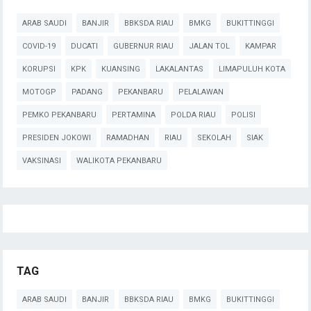
ARAB SAUDI
BANJIR
BBKSDA RIAU
BMKG
BUKITTINGGI
COVID-19
DUCATI
GUBERNUR RIAU
JALAN TOL
KAMPAR
KORUPSI
KPK
KUANSING
LAKALANTAS
LIMAPULUH KOTA
MOTOGP
PADANG
PEKANBARU
PELALAWAN
PEMKO PEKANBARU
PERTAMINA
POLDA RIAU
POLISI
PRESIDEN JOKOWI
RAMADHAN
RIAU
SEKOLAH
SIAK
VAKSINASI
WALIKOTA PEKANBARU
TAG
ARAB SAUDI
BANJIR
BBKSDA RIAU
BMKG
BUKITTINGGI