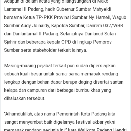
Adapun di dalam acara yang dilangsungkan di Mako
Lantamal II Padang, hadir Gubernur Sumbar Mahyeldi
bersama Ketua TP-PKK Provinsi Sumbar Ny. Harneli, Wagub
Sumbar Audy Joinaldy, Kapolda Sumbar, Danrem 032/WBR
dan Danlantamal II Padang. Selanjutnya Danlanud Sutan
Sjahrir dan beberapa kepala OPD di lingkup Pemprov
Sumbar serta stakeholder terkait lainnya.
Masing-masing pejabat terkait pun sudah dipersiapkan
sebuah kuali besar untuk sama-sama memasak rendang
lengkap dengan bahan dasar berupa daging disertai santan
kelapa dan campuran dari berbagai bumbu khas yang
dihaluskan tersebut.
“Alhamdulillah, atas nama Pemerintah Kota Padang kita
sangat menyambut baik digelarnya festival akbar yakni
memasak rendang sedunia ini,” kata Walikota Padang Hendri