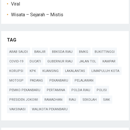
Viral
Wisata – Sejarah – Mistis
TAG
ARAB SAUDI
BANJIR
BBKSDA RIAU
BMKG
BUKITTINGGI
COVID-19
DUCATI
GUBERNUR RIAU
JALAN TOL
KAMPAR
KORUPSI
KPK
KUANSING
LAKALANTAS
LIMAPULUH KOTA
MOTOGP
PADANG
PEKANBARU
PELALAWAN
PEMKO PEKANBARU
PERTAMINA
POLDA RIAU
POLISI
PRESIDEN JOKOWI
RAMADHAN
RIAU
SEKOLAH
SIAK
VAKSINASI
WALIKOTA PEKANBARU