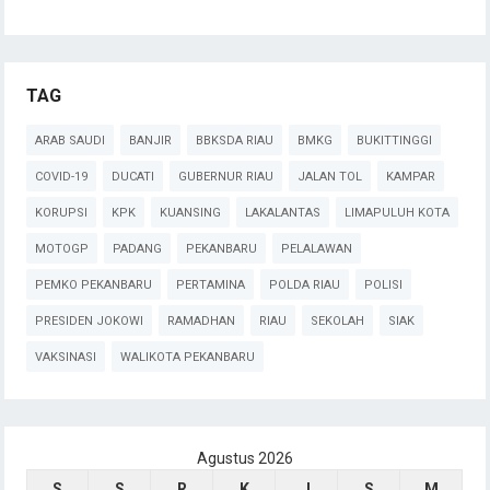
TAG
ARAB SAUDI
BANJIR
BBKSDA RIAU
BMKG
BUKITTINGGI
COVID-19
DUCATI
GUBERNUR RIAU
JALAN TOL
KAMPAR
KORUPSI
KPK
KUANSING
LAKALANTAS
LIMAPULUH KOTA
MOTOGP
PADANG
PEKANBARU
PELALAWAN
PEMKO PEKANBARU
PERTAMINA
POLDA RIAU
POLISI
PRESIDEN JOKOWI
RAMADHAN
RIAU
SEKOLAH
SIAK
VAKSINASI
WALIKOTA PEKANBARU
Agustus 2026
S
S
R
K
J
S
M