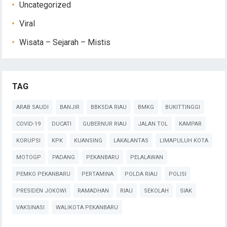
Uncategorized
Viral
Wisata – Sejarah – Mistis
TAG
ARAB SAUDI
BANJIR
BBKSDA RIAU
BMKG
BUKITTINGGI
COVID-19
DUCATI
GUBERNUR RIAU
JALAN TOL
KAMPAR
KORUPSI
KPK
KUANSING
LAKALANTAS
LIMAPULUH KOTA
MOTOGP
PADANG
PEKANBARU
PELALAWAN
PEMKO PEKANBARU
PERTAMINA
POLDA RIAU
POLISI
PRESIDEN JOKOWI
RAMADHAN
RIAU
SEKOLAH
SIAK
VAKSINASI
WALIKOTA PEKANBARU