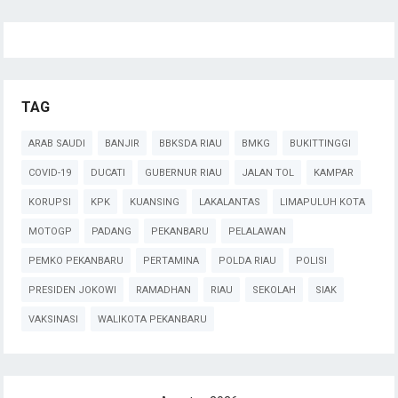
TAG
ARAB SAUDI
BANJIR
BBKSDA RIAU
BMKG
BUKITTINGGI
COVID-19
DUCATI
GUBERNUR RIAU
JALAN TOL
KAMPAR
KORUPSI
KPK
KUANSING
LAKALANTAS
LIMAPULUH KOTA
MOTOGP
PADANG
PEKANBARU
PELALAWAN
PEMKO PEKANBARU
PERTAMINA
POLDA RIAU
POLISI
PRESIDEN JOKOWI
RAMADHAN
RIAU
SEKOLAH
SIAK
VAKSINASI
WALIKOTA PEKANBARU