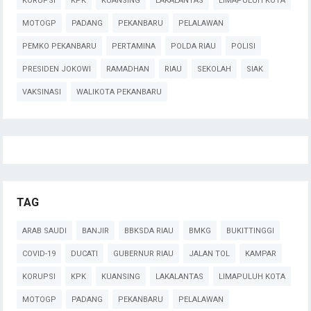
KORUPSI
KPK
KUANSING
LAKALANTAS
LIMAPULUH KOTA
MOTOGP
PADANG
PEKANBARU
PELALAWAN
PEMKO PEKANBARU
PERTAMINA
POLDA RIAU
POLISI
PRESIDEN JOKOWI
RAMADHAN
RIAU
SEKOLAH
SIAK
VAKSINASI
WALIKOTA PEKANBARU
TAG
ARAB SAUDI
BANJIR
BBKSDA RIAU
BMKG
BUKITTINGGI
COVID-19
DUCATI
GUBERNUR RIAU
JALAN TOL
KAMPAR
KORUPSI
KPK
KUANSING
LAKALANTAS
LIMAPULUH KOTA
MOTOGP
PADANG
PEKANBARU
PELALAWAN