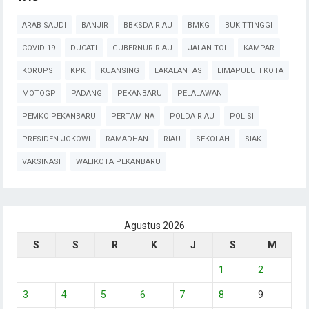
ARAB SAUDI
BANJIR
BBKSDA RIAU
BMKG
BUKITTINGGI
COVID-19
DUCATI
GUBERNUR RIAU
JALAN TOL
KAMPAR
KORUPSI
KPK
KUANSING
LAKALANTAS
LIMAPULUH KOTA
MOTOGP
PADANG
PEKANBARU
PELALAWAN
PEMKO PEKANBARU
PERTAMINA
POLDA RIAU
POLISI
PRESIDEN JOKOWI
RAMADHAN
RIAU
SEKOLAH
SIAK
VAKSINASI
WALIKOTA PEKANBARU
Agustus 2026
S
S
R
K
J
S
M
1
2
3
4
5
6
7
8
9