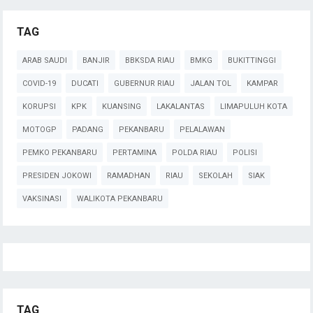
TAG
ARAB SAUDI
BANJIR
BBKSDA RIAU
BMKG
BUKITTINGGI
COVID-19
DUCATI
GUBERNUR RIAU
JALAN TOL
KAMPAR
KORUPSI
KPK
KUANSING
LAKALANTAS
LIMAPULUH KOTA
MOTOGP
PADANG
PEKANBARU
PELALAWAN
PEMKO PEKANBARU
PERTAMINA
POLDA RIAU
POLISI
PRESIDEN JOKOWI
RAMADHAN
RIAU
SEKOLAH
SIAK
VAKSINASI
WALIKOTA PEKANBARU
TAG