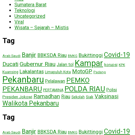
Sumatera Barat
Teknologi
Uncategorized
Viral
Wisata – Sejarah – Mistis
Tag
Covid-19
Banjir
Bukittinggi
BBKSDA Riau
Arab Saudi
BMKG
Kampar
Ducati
Gubernur Riau
Jalan tol
korupsi
KPK
MotoGP
Lakalantas
Kuansing
Limapuluh Kota
Padang
Pekanbaru
PEMKO
Pelalawan
POLDA RIAU
PEKANBARU
Polisi
PERTAMINA
Ramadhan
Vaksinasi
Riau
Presiden Jokowi
Siak
Sekolah
Walikota Pekanbaru
Tag
Covid-19
Banjir
Bukittinggi
BBKSDA Riau
Arab Saudi
BMKG