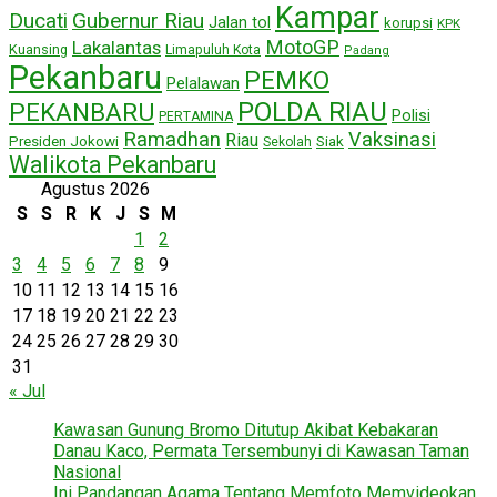
Kampar
Ducati
Gubernur Riau
Jalan tol
korupsi
KPK
MotoGP
Lakalantas
Kuansing
Limapuluh Kota
Padang
Pekanbaru
PEMKO
Pelalawan
POLDA RIAU
PEKANBARU
Polisi
PERTAMINA
Ramadhan
Vaksinasi
Riau
Presiden Jokowi
Siak
Sekolah
Walikota Pekanbaru
Agustus 2026
S
S
R
K
J
S
M
1
2
3
4
5
6
7
8
9
10
11
12
13
14
15
16
17
18
19
20
21
22
23
24
25
26
27
28
29
30
31
« Jul
Kawasan Gunung Bromo Ditutup Akibat Kebakaran
Danau Kaco, Permata Tersembunyi di Kawasan Taman
Nasional
Ini Pandangan Agama Tentang Memfoto Memvideokan