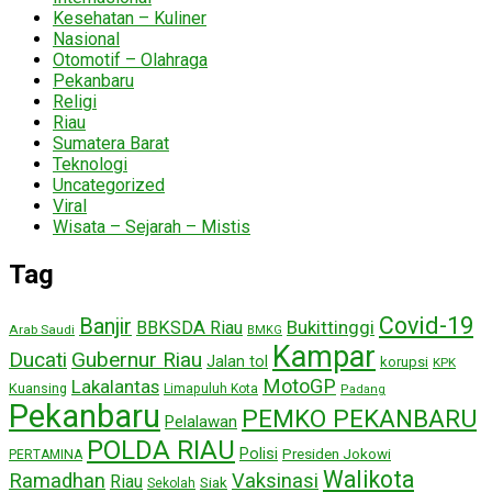
Kesehatan – Kuliner
Nasional
Otomotif – Olahraga
Pekanbaru
Religi
Riau
Sumatera Barat
Teknologi
Uncategorized
Viral
Wisata – Sejarah – Mistis
Tag
Covid-19
Banjir
Bukittinggi
BBKSDA Riau
Arab Saudi
BMKG
Kampar
Ducati
Gubernur Riau
Jalan tol
korupsi
KPK
MotoGP
Lakalantas
Kuansing
Limapuluh Kota
Padang
Pekanbaru
PEMKO PEKANBARU
Pelalawan
POLDA RIAU
Polisi
Presiden Jokowi
PERTAMINA
Walikota
Ramadhan
Vaksinasi
Riau
Siak
Sekolah