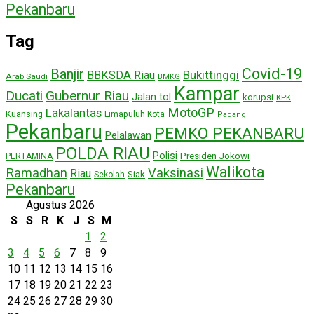
Pekanbaru
Tag
Covid-19
Banjir
Bukittinggi
BBKSDA Riau
Arab Saudi
BMKG
Kampar
Ducati
Gubernur Riau
Jalan tol
korupsi
KPK
MotoGP
Lakalantas
Kuansing
Limapuluh Kota
Padang
Pekanbaru
PEMKO PEKANBARU
Pelalawan
POLDA RIAU
Polisi
Presiden Jokowi
PERTAMINA
Walikota
Ramadhan
Vaksinasi
Riau
Siak
Sekolah
Pekanbaru
Agustus 2026
S
S
R
K
J
S
M
1
2
3
4
5
6
7
8
9
10
11
12
13
14
15
16
17
18
19
20
21
22
23
24
25
26
27
28
29
30