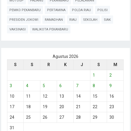
MOTOGP
PADANG
PEKANBARU
PELALAWAN
PEMKO PEKANBARU
PERTAMINA
POLDA RIAU
POLISI
PRESIDEN JOKOWI
RAMADHAN
RIAU
SEKOLAH
SIAK
VAKSINASI
WALIKOTA PEKANBARU
Agustus 2026
S
S
R
K
J
S
M
1
2
3
4
5
6
7
8
9
10
11
12
13
14
15
16
17
18
19
20
21
22
23
24
25
26
27
28
29
30
31