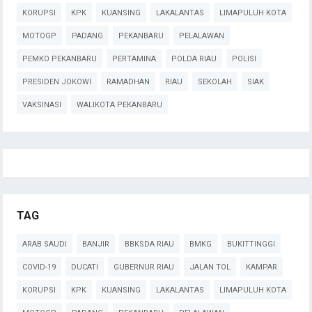
KORUPSI
KPK
KUANSING
LAKALANTAS
LIMAPULUH KOTA
MOTOGP
PADANG
PEKANBARU
PELALAWAN
PEMKO PEKANBARU
PERTAMINA
POLDA RIAU
POLISI
PRESIDEN JOKOWI
RAMADHAN
RIAU
SEKOLAH
SIAK
VAKSINASI
WALIKOTA PEKANBARU
TAG
ARAB SAUDI
BANJIR
BBKSDA RIAU
BMKG
BUKITTINGGI
COVID-19
DUCATI
GUBERNUR RIAU
JALAN TOL
KAMPAR
KORUPSI
KPK
KUANSING
LAKALANTAS
LIMAPULUH KOTA