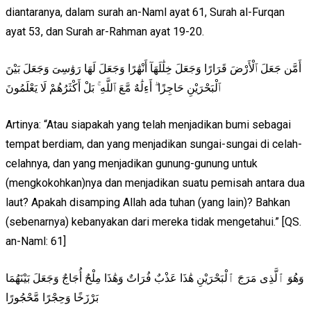
diantaranya, dalam surah an-Naml ayat 61, Surah al-Furqan
ayat 53, dan Surah ar-Rahman ayat 19-20.
أَمَّن جَعَلَ ٱلْأَرْضَ قَرَارًا وَجَعَلَ خِلَٰلَهَآ أَنْهَٰرًا وَجَعَلَ لَهَا رَوَٰسِىَ وَجَعَلَ بَيْنَ
ٱلْبَحْرَيْنِ حَاجِزًا ۗ أَءِلَٰهٌ مَّعَ ٱللَّهِ ۚ بَلْ أَكْثَرُهُمْ لَا يَعْلَمُونَ
Artinya: “Atau siapakah yang telah menjadikan bumi sebagai
tempat berdiam, dan yang menjadikan sungai-sungai di celah-
celahnya, dan yang menjadikan gunung-gunung untuk
(mengkokohkan)nya dan menjadikan suatu pemisah antara dua
laut? Apakah disamping Allah ada tuhan (yang lain)? Bahkan
(sebenarnya) kebanyakan dari mereka tidak mengetahui.” [QS.
an-Naml: 61]
وَهُوَ ٱلَّذِى مَرَجَ ٱلْبَحْرَيْنِ هَٰذَا عَذْبٌ فُرَاتٌ وَهَٰذَا مِلْحٌ أُجَاجٌ وَجَعَلَ بَيْنَهُمَا
بَرْزَخًا وَحِجْرًا مَّحْجُورًا