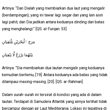
Artinya: “Dan Dialah yang membiarkan dua laut yang mengalir
(berdampingan); yang ini tawar lagi segar dan yang lain asin
lagi pahit; dan Dia jadikan antara keduanya dinding dan batas
yang menghalangi.” [QS. al-Furqan: 53]
مَرَجَ ٱلْبَحْرَيْنِ يَلْتَقِيَانِ
بَيْنَهُمَا بَرْزَخٌ لَّا يَبْغِيَانِ
Artinya: “Dia membiarkan dua lautan mengalir yang keduanya
kemudian bertemu, [19]. Antara keduanya ada batas yang tidak
dilampaui masing-masing. [20]. [QS. ar-Rahman]
Dalam surah-surah ini tersirat di kondisi yang ada di dalam
lautan. Terdapat di Samudera Atlantik yang airnya terlihat tidak
bercampur dengan air Laut Mediterania. Lokasi ini tepatnya di