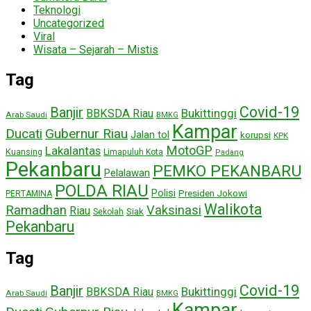
Teknologi
Uncategorized
Viral
Wisata – Sejarah – Mistis
Tag
Covid-19
Banjir
Bukittinggi
BBKSDA Riau
Arab Saudi
BMKG
Kampar
Ducati
Gubernur Riau
Jalan tol
korupsi
KPK
MotoGP
Lakalantas
Kuansing
Limapuluh Kota
Padang
Pekanbaru
PEMKO PEKANBARU
Pelalawan
POLDA RIAU
Polisi
Presiden Jokowi
PERTAMINA
Walikota
Ramadhan
Vaksinasi
Riau
Siak
Sekolah
Pekanbaru
Tag
Covid-19
Banjir
Bukittinggi
BBKSDA Riau
Arab Saudi
BMKG
Kampar