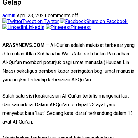
Gelap
admin
April 23, 2021
comments off
Tweet on Twitter
Share on Facebook
LinkedIn
Pinterest
ARASYNEWS.COM
– Al-Qur’an adalah mukjizat terbesar yang
diturunkan Allah Subhanahu Wa Ta’ala pada bulan Ramadhan.
Al-Qur’an memberi petunjuk bagi umat manusia (Huudan Lin
Naas) sekaligus pemberi kabar peringatan bagi umat manusia
yang ingkar terhadap kebenaran Al-Qur’an.
Salah satu sisi keakurasian Al-Qur’an tertulis mengenai laut
dan samudera. Dalam Al-Qur’an terdapat 23 ayat yang
menyebut kata ‘laut’. Sedang kata ‘darat’ terkandung dalam 13
ayat Al-Qur’an.