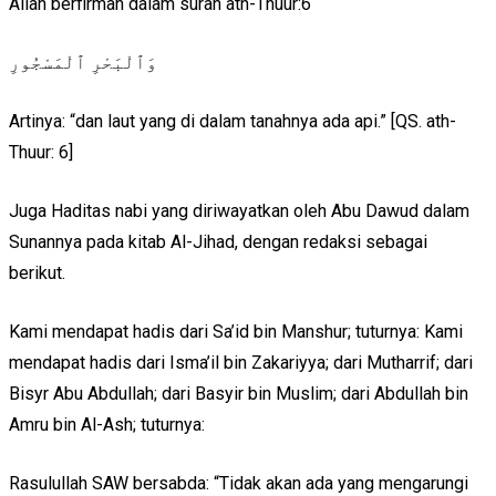
Allah berfirman dalam surah ath-Thuur:6
وَٱلْبَحْرِ ٱلْمَسْجُورِ
Artinya: “dan laut yang di dalam tanahnya ada api.” [QS. ath-
Thuur: 6]
Juga Haditas nabi yang diriwayatkan oleh Abu Dawud dalam
Sunannya pada kitab Al-Jihad, dengan redaksi sebagai
berikut.
Kami mendapat hadis dari Sa’id bin Manshur; tuturnya: Kami
mendapat hadis dari Isma’il bin Zakariyya; dari Mutharrif; dari
Bisyr Abu Abdullah; dari Basyir bin Muslim; dari Abdullah bin
Amru bin Al-Ash; tuturnya:
Rasulullah SAW bersabda: “Tidak akan ada yang mengarungi