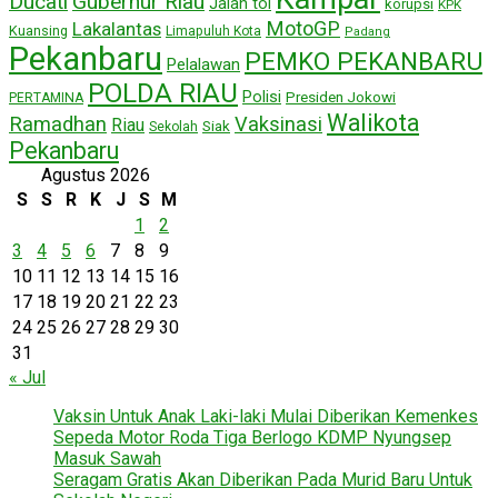
Ducati
Gubernur Riau
Jalan tol
korupsi
KPK
MotoGP
Lakalantas
Kuansing
Limapuluh Kota
Padang
Pekanbaru
PEMKO PEKANBARU
Pelalawan
POLDA RIAU
Polisi
Presiden Jokowi
PERTAMINA
Walikota
Ramadhan
Vaksinasi
Riau
Siak
Sekolah
Pekanbaru
Agustus 2026
S
S
R
K
J
S
M
1
2
3
4
5
6
7
8
9
10
11
12
13
14
15
16
17
18
19
20
21
22
23
24
25
26
27
28
29
30
31
« Jul
Vaksin Untuk Anak Laki-laki Mulai Diberikan Kemenkes
Sepeda Motor Roda Tiga Berlogo KDMP Nyungsep
Masuk Sawah
Seragam Gratis Akan Diberikan Pada Murid Baru Untuk